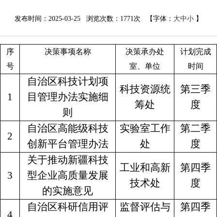
发布时间：2025-03-25 浏览次数：
1771次
【字体：
大
中
小
】
序
决策事项名称
决策承办处
计划完成
号
室
、
单位
时间
自治区科技计划项
科技资源统
第三季
1
目管理办法实施细
筹处
度
则
自治区高能级科技
实验室工作
第二季
2
创新平台管理办法
处
度
关于推动新疆科技
工业和高新
第四季
3
型企业高质量发展
技术处
度
的实施意见
自治区科研信用评
监督评估与
第四季
4