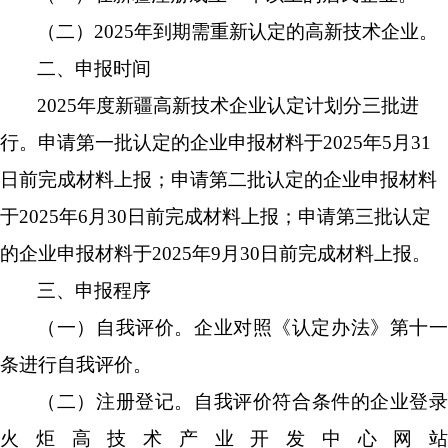
（
二
）
202
5
年到期需重新认定的高新技术企业。
二、申报时间
202
5
年度
新疆
高新技术企业认定计划分
三
批进
行。申请第一批认定的企业申报材料于
202
5
年
5
月
3
1
日前完成
材料
上报；
申请第二批认定的企业申报材料
于
202
5
年
6
月
3
0
日前完成
材料
上报
；
申请第
三
批认定
的企业申报材料于
202
5
年
9
月
3
0
日前完成
材料
上报
。
三、申报程序
（一）自我评价。企业对照《认定办法》第十一
条进行自我评价。
（二）注册
登记。自我评价符合条件的企业登
火炬高技术产业开发中心网站