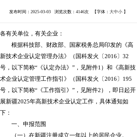
发布时间：2025-03-03 浏览次数：
4146次
【字体：
大
中
小
】
各
有关单位
，有关企业
：
根据科技部、财政部、国家税务总局印发的《高
新技术企业认定管理办法》（国科发火〔
2016
〕
32
号，以下简称
“
《认定办法》
”
，见附件
1
）和《高新技
术企业认定管理工作指引》（国科发火〔
2016
〕
195
号，以下简称
“
《工作指引》
”
，见附件
2
），
即日
起开
展
新疆
202
5
年高新技术企业认定工作，具体通知如
下：
一、申报范围
（
一
）
在新疆注册成立一年以上的居民企业。