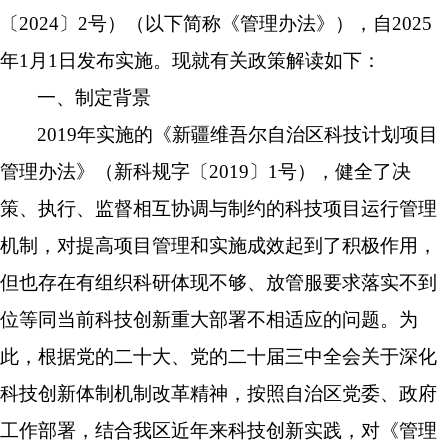
〔
2024
〕
2号
）
（以下简称《
管理办法
》）
，自
2025
年1月1日发布实施。现就有关政策解读如下：
一、
制定背景
2019年实施的《
新疆维吾尔自治区
科技计划项目
管理办法》（新科规字〔2019〕1号），
健全
了
决
策、执行、监督相互协调与制约的
科技项目
运行
管理
机制，
对
提高项目管理和实施成效
起到了积极作用，
但也存在有组织科研体现不够、放管服要求落实不到
位等同当前科技创新重大部署不相适应的问题。为
此，根据党的
二十大、
党的二十届三中全会
关于
深化
科技创新体制机制改革精神
，按照
自治区党委、政府
工作部署，
结合我区
近年来科技创新实践，对
《
管理