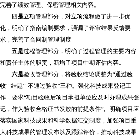
完善了绩效管理、
保密
管理相关内容。
四是
立项管理部分，对立项流程做了进一步优
化，明确了指南编制要求，强调了评审结果反馈要
求，完善了合同制管理制度
。
五是
过程管理部分，明确了过程管理的主要内容
和责任主体的职责，新增了项目中期评估内容。
六是
验收管理部分，将验收结论调整为
“
通过验
收
”“
结题
”“
不通过验收
”
三种
。强化科技成果登记工
作，要求
“
项目验收后项目
承担单位应及时办理成果登
记，作为验收合格证书发放的前提条件
”。明确
项目
应
落实国家科技成果和科学数据汇交制
度
，
加强项目重
大科技成果的管理发布以及跟踪评价，推动科技成果