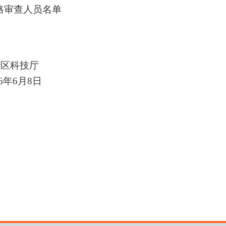
格审查人员名单
厅
6
年
6
月
8
日