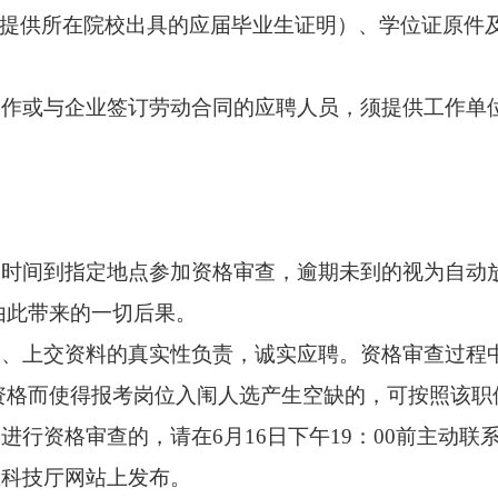
提供所在院校出具的应届毕业生证明）
、学位证原件
工作或与企业签订劳动合同的应聘人员
，
须提供工作单
。
定时间到指定地点参加资格审查，逾期未到的视为自动
由此带来的一切后果。
报、上交资料的真实性负责，诚实应聘。资格审查过程
资格而使得报考岗位入闱人选产生空缺的，可按照该职
场进行资格审查的，请在
6
月
16
日下午
19
：
00
前主动联
区科技厅
网站上发布。