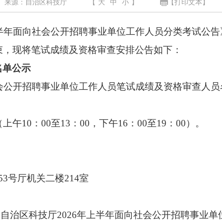
来源：自治区科技厅
【
大
中
小
】
【打印文本】
半年面向社会公开招聘事业单位工作人员
分类考试公告
束，现将笔试成绩及资格审查安排公告如下：
名单公示
会公开招聘
事业单位
工作人员
笔试成绩
及
资格审查人员
（上午
10
：
00
至
13
：
00
，下午
16
：
00
至
19
：
00
）。
53
号
厅机关
二楼
2
14
室
《
自治区科技厅
202
6
年
上
半年面向社会公开招聘事业单