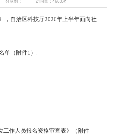
分享到：
访问量：
4660
次
》，
自治区科技厅
202
6
年
上
半年面向社
名单
（附件
1
）
。
位工作人员报名资格审查表》（附件