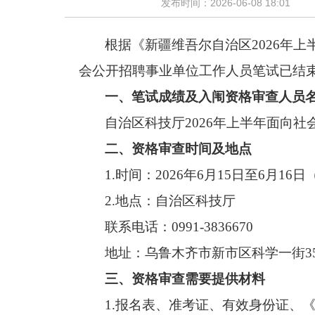
发布时间：2026-06-08 18:01
根据《
新疆维吾尔自治区
202
6
年
上
会公开招聘事业单位工作人员笔试已结
一、
笔试成绩及入闱资格审查人员
自治区科技厅
202
6
年
上半年
面向社
二
、
资格审查时间及地点
1.
时间：
202
6
年
6
月
15
日至
6
月
16
日
2.
地点：
自治区科技厅
联系电话：
0991-38
36670
地址：乌鲁木齐市新市区科学一街
3
三、资格审查需要提供材料
1.
报名表、
准考证、
有效身份证、