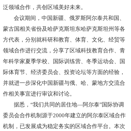
泛领域合作，共创区域美好未来。
会议期间，
中国新疆、
俄罗斯阿尔泰共和国、
蒙古国相关省份及哈萨克斯坦东哈萨克斯坦州等各
方代表，
分别
就科研
和
教育、体育、文化、经贸等
领域合作进行交流，分享了区域科技教育合作
、
青
年科学家夏季学校、国际训练营、冬季运动会、国
际体育节、
经济委员会
、投资论坛等
方面
的经验
，
并就进一步深化中国
新疆与俄、哈、蒙地方
交流合
作相关事宜进行审议和讨论。
据悉，
“我们共同的居住地—阿尔泰”国际协调
委员会合作机制源于2000年建立的阿尔泰区域合作
机制，已发展成为稳定务实的区域合作平台。本次