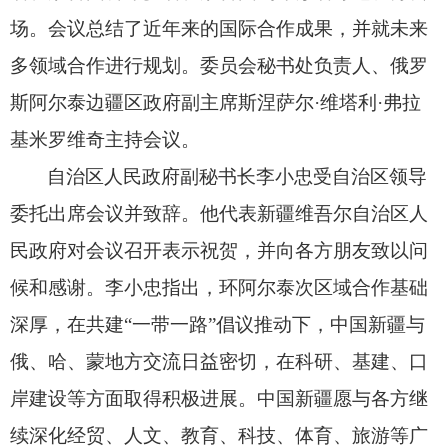
场
。
会议总结了
近年
来
的国际
合作成果，并就未来
多领域合作进行规划。委员会秘书处负责人、俄罗
斯阿尔泰边疆区政府副主席斯涅萨尔
·维塔利·弗拉
基米罗维奇主持会议。
自治区人民政府副秘书长李小忠受自治区领导
委托
出席会议并
致辞。他代表新疆维吾尔自治区人
民政府对会议召开表示祝贺，并向各方朋友致以问
候和感谢。李小忠指出，环阿尔泰次区域合作基础
深厚，在共建
“一带一路”倡议推动下，
中国
新疆与
俄、哈、蒙地方交流日益密切，在科研、基建、口
岸建设等方面取得积极进展。
中国
新疆愿与各方继
续深化经贸、人文、
教育、
科技、体育、旅游等广